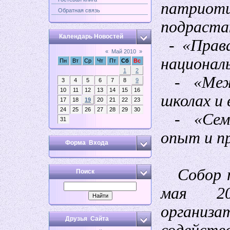
патри
Обратная связь
подраста
Календарь Новостей
- «Права
«
Май 2010
»
национал
Пн
Вт
Ср
Чт
Пт
Сб
Вс
1
2
- «Межн
3
4
5
6
7
8
9
10
11
12
13
14
15
16
школах и 
17
18
19
20
21
22
23
24
25
26
27
28
29
30
- «Семе
31
опыт и п
Форма Входа
Собор п
Поиск
мая 2
организ
Друзья Сайта