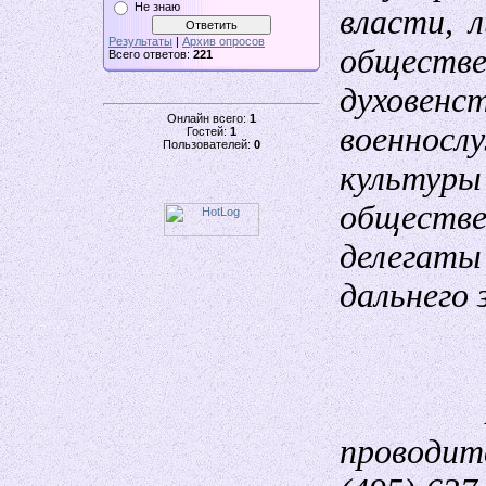
Не знаю
власти, 
Результаты
|
Архив опросов
обществ
Всего ответов:
221
духовен
Онлайн всего:
1
военносл
Гостей:
1
Пользователей:
0
культуры
обществ
делегаты
дальнего 
Аккре
проводит