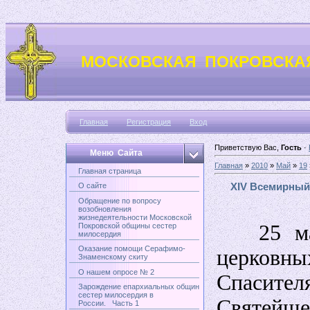
МОСКОВСКАЯ ПОКРОВСКА
Главная
Регистрация
Вход
Приветствую Вас,
Гость
·
Меню Сайта
Главная
»
2010
»
Май
»
19
Главная страница
XIV Всемирный
О сайте
Обращение по вопросу
возобновления
жизнедеятельности Московской
25 мая 
Покровской общины сестер
милосердия
Оказание помощи Серафимо-
церковн
Знаменскому скиту
О нашем опросе № 2
Спасите
Зарождение епархиальных общин
сестер милосердия в
Святейше
России. Часть 1