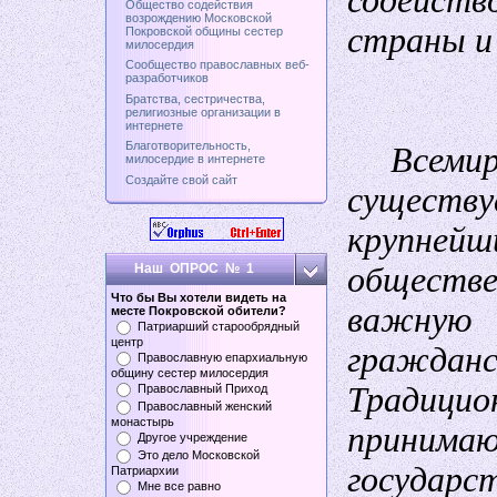
содейст
Общество содействия
возрождению Московской
страны и 
Покровской общины сестер
милосердия
Сообщество православных веб-
разработчиков
Братства, сестричества,
религиозные организации в
интернете
Благотворительность,
Всеми
милосердие в интернете
Создайте свой сайт
существ
крупн
Наш ОПРОС № 1
обществ
Что бы Вы хотели видеть на
важную
месте Покровской обители?
Патриарший старообрядный
центр
гражда
Православную епархиальную
общину сестер милосердия
Традиц
Православный Приход
Православный женский
монастырь
принима
Другое учреждение
Это дело Московской
государст
Патриархии
Мне все равно