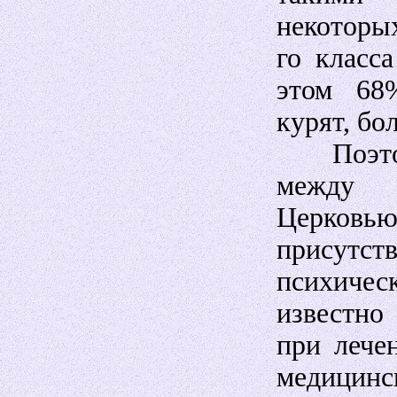
некоторых
го класс
этом 68
курят, бо
Поэтому
между 
Церков
присутс
психичес
известно
при лече
медицинс