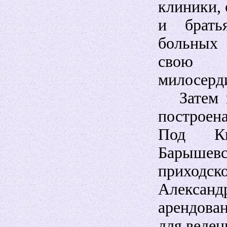
клиники, 
и брать
больных 
свою де
милосерд
Затем н
построен
Под Ки
Барыше
приходс
Александр
арендова
для веден