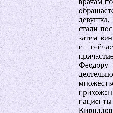
врачам по
обращае
девушка,
стали пос
затем ве
и сейча
причасти
Феодор
деятель
множест
прихожан
пациент
Кирилл