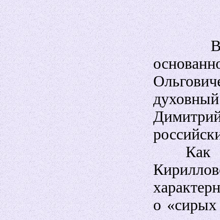
В Кир
основанн
Ольгови
духовный
Димитри
российски
Как сви
Кирилло
характерн
о «сирых