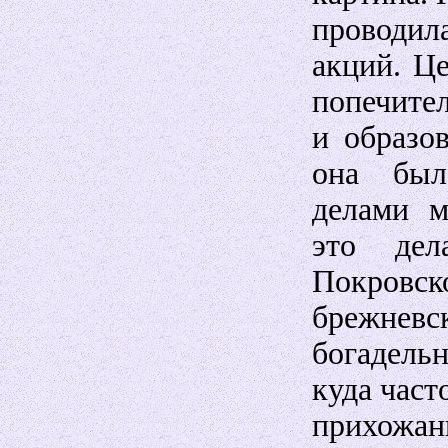
проводил
акций. Ц
попечител
и образо
она был
делами м
это дел
Покровск
брежне
богадель
куда част
прихожан