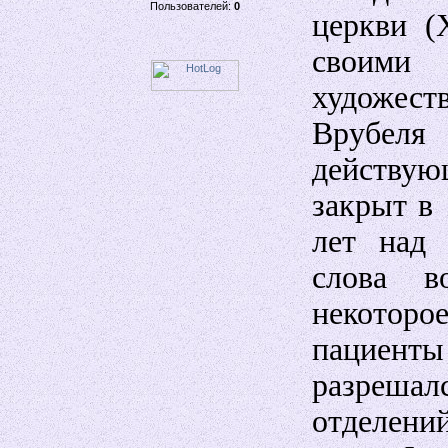
Пользователей:
0
церкви (
своими
художес
Врубе
действу
закрыт в 
лет над 
слова в
некотор
пациен
разреш
отделени