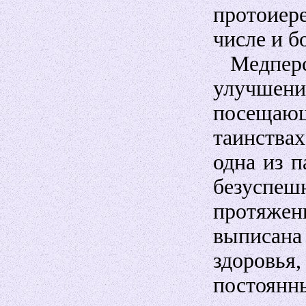
протоиер
числе и б
Медперсо
улучшен
посещаю
таинства
одна из п
безуспе
протяже
выписана
здоровья,
постоянн