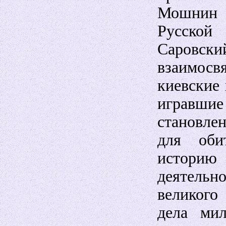
Мошнин 
Русско
Саровск
взаимосв
киевские 
игравши
становле
для оби
историю
деятель
великого
дела мил