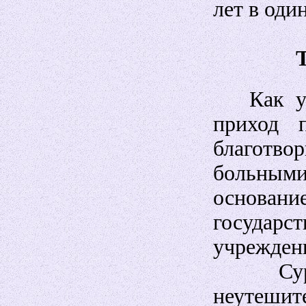
лет в оди
Как уже
приход 
благотво
больными
основани
госуда
учрежден
Сурова
неутеши