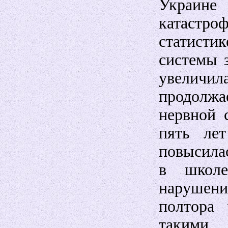
Украин
катаст
статисти
системы 
увеличи
продолж
нервной 
пять ле
повысилас
в школе
нарушен
полтора 
такими