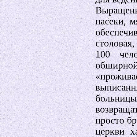
Выращен
пасеки, 
обеспеч
столовая,
100 чел
обширн
«прожив
выписа
больн
возвраща
просто бр
церкви х