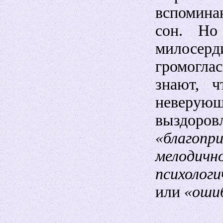
вспомина
сон. Но
милосерд
громогла
знают, 
невер
выздо
«благо
мелодично
психолог
или
«ошиб