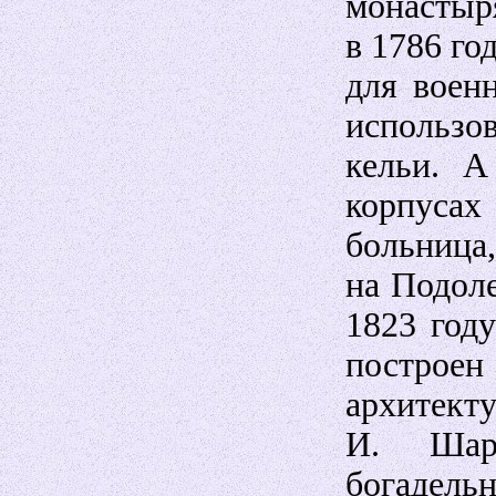
монастыр
в 1786 го
для воен
использ
кельи. А
корпусах
больница
на Подоле
1823 год
постр
архитект
И. Шарл
богад