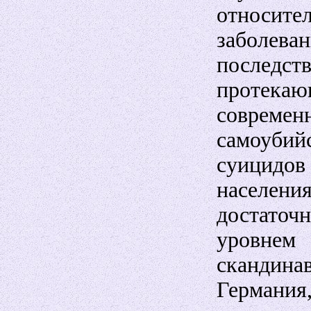
относит
заболева
после
протека
соврем
самоубий
суицидов 
населен
достато
уровнем
скандин
Германия