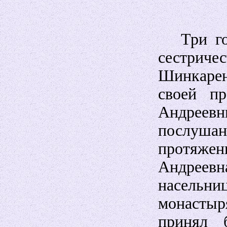
Три года
сестри
Шинкаре
своей п
Андреев
послуш
протяжен
Андреев
насельн
монастыр
принял 