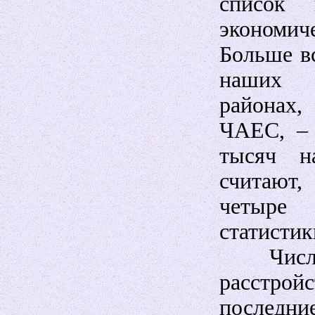
список
экономич
Больше в
наших 
районах,
ЧАЕС, – 
тысяч н
считают,
четыре
статистик
Число 
расстро
последни