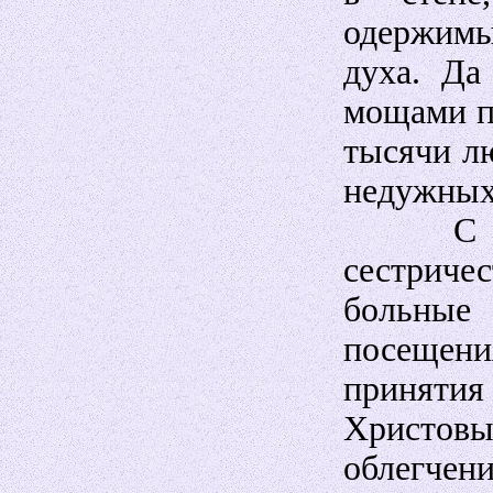
одержимы
духа. Да
мощами п
тысячи л
недужных
С перв
сестриче
больные 
посещен
принятия
Христов
облегчени