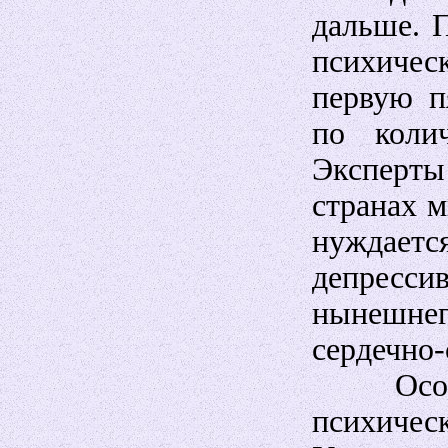
дальше. 
психиче
первую п
по колич
Эксперты
странах 
нуждается
депресс
нынешнег
сердечно-
Особую
психичес