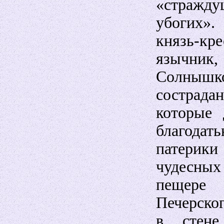
«страж
убогих»
князь-кре
язычник,
Солнышк
сострадан
которые
благодат
патерики
чудесны
пещере
Печерског
в стене