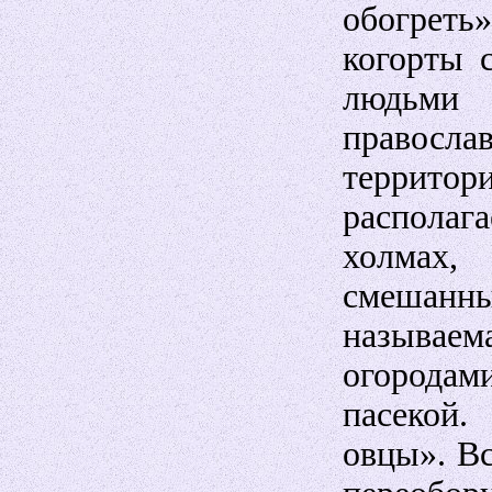
обогреть»
когорты 
людьми
правос
терри
располаг
холмах
смешанн
называем
огорода
пасекой.
овцы». Вс