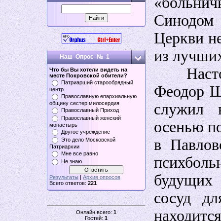
«больни
Синодом
Церкви н
из лучших
Наш Опрос № 1
Настоят
Что бы Вы хотели видеть на
месте Покровской обители?
Патриарший старообрядный
Феодор Ш
центр
Православную епархиальную
общину сестер милосердия
служил 
Православный Приход
Православный женский
осенью п
монастырь
Другое учреждение
в Павлов
Это дело Московской
Патриархии
Мне все равно
психболь
Не знаю
будущих
Результаты
|
Архив опросов
Всего ответов:
221
сосуд дл
находитс
Онлайн всего:
1
Гостей:
1