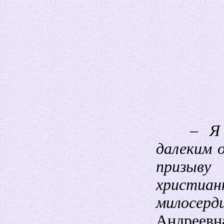
– Я б
далеким 
призыву
христиа
милосер
Андреев