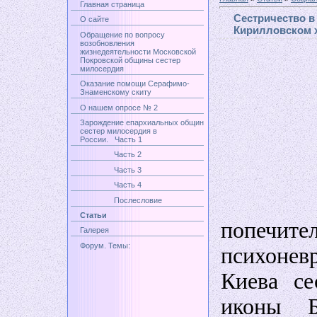
Главная страница
Сестричество в
О сайте
Кирилловском х
Обращение по вопросу
возобновления
жизнедеятельности Московской
Покровской общины сестер
милосердия
Оказание помощи Серафимо-
Знаменскому скиту
О нашем опросе № 2
Зарождение епархиальных общин
сестер милосердия в
России. Часть 1
Часть 2
Часть 3
Часть 4
Шестн
Послесловие
Статьи
попечи
Галерея
Форум. Темы:
психоне
Киева се
иконы 