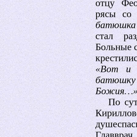
отцу Фео
рясы со
батюшка
стал ра
Больные 
крестили
«Вот и 
батюшку 
Божия…»
По сути,
Кирилло
душеспа
Главврач