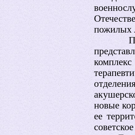
военно
Отечест
пожилых 
Перед
представ
комплек
терапев
отделения
акушерск
новые ко
ее терри
советское