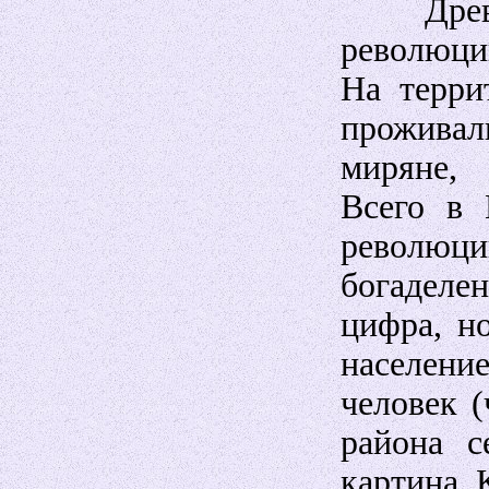
Древни
революци
На терри
прожива
миряне,
Всего в 
револю
богадел
цифра, но
населени
человек (
района с
картина. 