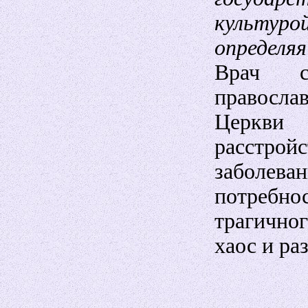
культур
определя
Врач с
правосла
Церкви
расстро
заболев
потребно
трагично
хаос и ра