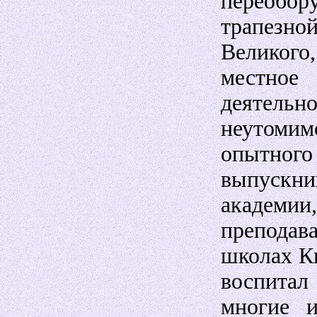
переобор
трапезн
Великог
местное 
деятел
неутомим
опытно
выпускн
академии,
преподав
школах Ки
воспита
многие 