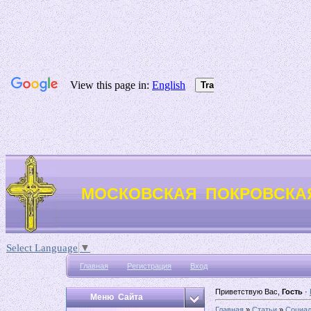
Не в силе Бог,
МОСКОВСКАЯ ПОКРОВСКА
Select Language
▼
Главная
Регистрация
Вход
Приветствую Вас,
Гость
·
Меню Сайта
Главная
»
Статьи
»
Социал