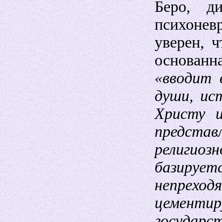
Беро, д
психоне
уверен, ч
основанн
«вводит 
души, ис
Христу 
предста
религиозн
базиру
непре
цементир
госуда