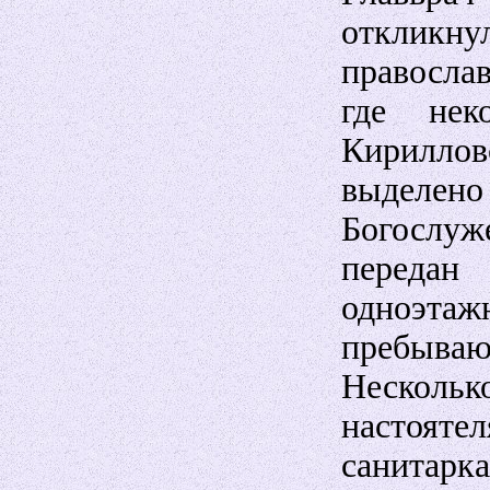
откли
правосла
где нек
Кирилл
выделен
Богослу
переда
одноэта
пребываю
Несколь
настоят
санитарк