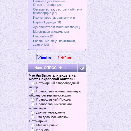
Святые Царственные
Страстотерпцы
[70]
Сестричества, сестры и обители
милосердия
[17]
Иконы, кресты, святыни
[43]
Цари и Царицы
[11]
Духовенство и монашество
[98]
Монастыри и храмы
[22]
Некрополь
[9]
Различные лица, памятники,
здания
[20]
Наш ОПРОС № 1
Что бы Вы хотели видеть на
месте Покровской обители?
Патриарший старообрядный
центр
Православную епархиальную
общину сестер милосердия
Православный Приход
Православный женский
монастырь
Другое учреждение
Это дело Московской
Патриархии
Мне все равно
Не знаю