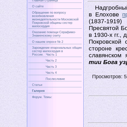
Главная страница
Надгробный 
О сайте
Обращение по вопросу
в Елохове
п
возобновления
жизнедеятельности Московской
(1837-1919
Покровской общины сестер
милосердия
Пресвятой Б
Оказание помощи Серафимо-
в 1930-х гг.
Знаменскому скиту
Покровской 
О нашем опросе № 2
стороне кре
Зарождение епархиальных общин
сестер милосердия в
славянском 
России. Часть 1
тии Бога у
Часть 2
Часть 3
Часть 4
Просмотров: 52
Послесловие
Статьи
Галерея
Форум. Темы: