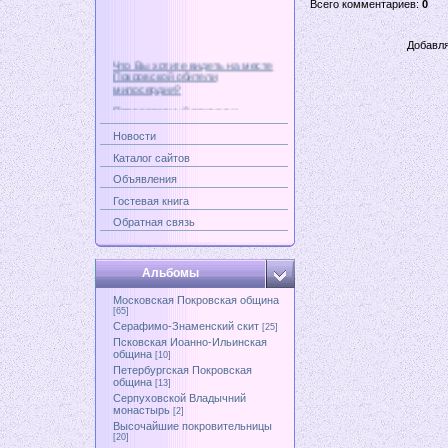
Всего комментариев:
0
Добавля
Что Вы хотите видеть на месте
Покровской обители
милосердия?
Православный приход и
старообрядный центр
Новости
Современный взгляд на
старообрядчество
Каталог сайтов
Возвращать ли Бакунинской
Объявления
улице ее прежнее название -
Покровская?
Гостевая книга
Обратная связь
Альбомы
Московская Покровская община
[65]
Серафимо-Знаменский скит
[25]
Псковская Иоанно-Ильинская
община
[10]
Петербургская Покровская
община
[13]
Серпуховской Владычний
монастырь
[2]
Высочайшие покровительницы
[20]