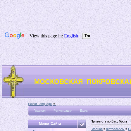
МОСКОВСКАЯ ПОКРОВСКА
Select Language
▼
Главная
Регистрация
Вход
Приветствую Вас,
Гость
Меню Сайта
Главная
»
Фотоальбом
»
Н