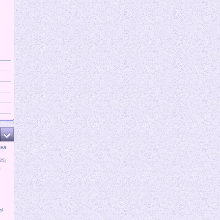
ина
25]
я
ы