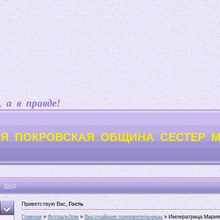
в правде!
Я ПОКРОВСКАЯ ОБЩИНА СЕСТЕР 
Вход
Приветствую Вас,
Гость
Главная
»
Фотоальбом
»
Высочайшие покровительницы
» Императрица Мария