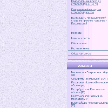
старообрядный центр
Современный взгляд на
старообрядчество
Возвращать ли Бакунинской
улице ее прежнее название -
Покровская?
Новости
Каталог сайтов
Объявления
Гостевая книга
Обратная связь
Альбомы
Московская Покровская общ
[65]
Серафимо-Знаменский скит
[
Псковская Иоанно-Ильинска
община
[10]
Петербургская Покровская
община
[13]
Серпуховской Владычний
монастырь
[2]
Высочайшие покровительниц
[20]