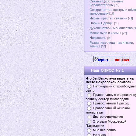
Святые Царственные
Страстотерпцы
[70]
Сестричества, сестры и обит
милосердия
[17]
Иконы, кресты, святыни
[43]
Цари и Царицы
[11]
Духовенство и монашество
[9
Монастыри и храмы
[22]
Некрополь
[9]
Различные лица, памятники,
здания
[20]
Наш ОПРОС № 1
Что бы Вы хотели видеть на
месте Покровской обители?
Патриарший старообрядны
центр
Православную епархиальн
общину сестер милосердия
Православный Приход
Православный женский
монастырь
Другое учреждение
Это дело Московской
Патриархии
Мне все равно
Не знаю