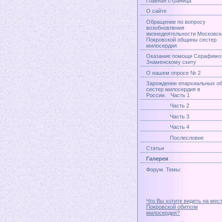
Главная страница
О сайте
Обращение по вопросу
возобновления
жизнедеятельности Московск
Покровской общины сестер
милосердия
Оказание помощи Серафимо
Знаменскому скиту
О нашем опросе № 2
Зарождение епархиальных о
сестер милосердия в
России. Часть 1
Часть 2
Часть 3
Часть 4
Послесловие
Статьи
Галерея
Форум. Темы:
Что Вы хотите видеть на мес
Покровской обители
милосердия?
Православный приход и