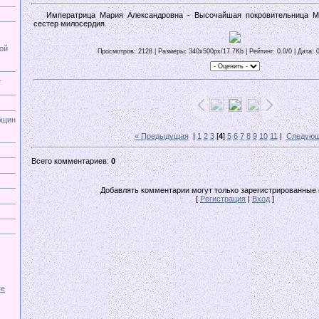
Императрица Мария Александровна - Высочайшая покровительница Мо
сестер милосердия.
ой
Просмотров: 2128 | Размеры: 340x500px/17.7Kb | Рейтинг: 0.0/0 | Дата: 
-
бщин
« Предыдущая
|
1
2
3
[
4
]
5
6
7
8
9
10
11
|
Следующ
Всего комментариев:
0
Добавлять комментарии могут только зарегистрированные 
[
Регистрация
|
Вход
]
те