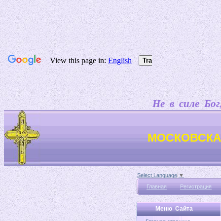
Не в силе Бог, а 
МОСКОВСКА
Select Language
▼
Главная
Регистрация
Меню Сайта