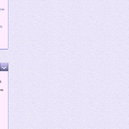
ели
8]
й
ую