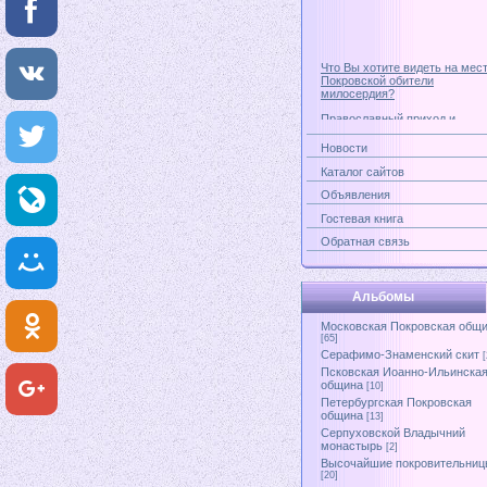
Что Вы хотите видеть на мес
Покровской обители
милосердия?
Православный приход и
старообрядный центр
Современный взгляд на
Новости
старообрядчество
Каталог сайтов
Возвращать ли Бакунинской
Объявления
улице ее прежнее название -
Покровская?
Гостевая книга
Обратная связь
Альбомы
Московская Покровская общ
[65]
Серафимо-Знаменский скит
[
Псковская Иоанно-Ильинска
община
[10]
Петербургская Покровская
община
[13]
Серпуховской Владычний
монастырь
[2]
Высочайшие покровительниц
[20]