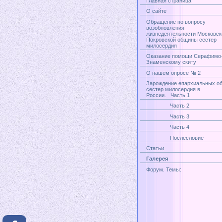
Главная страница
О сайте
Обращение по вопросу
возобновления
жизнедеятельности Московск
Покровской общины сестер
милосердия
Оказание помощи Серафимо
Знаменскому скиту
О нашем опросе № 2
Зарождение епархиальных о
сестер милосердия в
России. Часть 1
Часть 2
Часть 3
Часть 4
Послесловие
Статьи
Галерея
Форум. Темы: