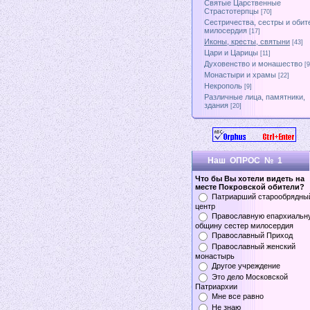
Святые Царственные
Страстотерпцы
[70]
Сестричества, сестры и обит
милосердия
[17]
Иконы, кресты, святыни
[43]
Цари и Царицы
[11]
Духовенство и монашество
[9
Монастыри и храмы
[22]
Некрополь
[9]
Различные лица, памятники,
здания
[20]
Наш ОПРОС № 1
Что бы Вы хотели видеть на
месте Покровской обители?
Патриарший старообрядны
центр
Православную епархиальн
общину сестер милосердия
Православный Приход
Православный женский
монастырь
Другое учреждение
Это дело Московской
Патриархии
Мне все равно
Не знаю