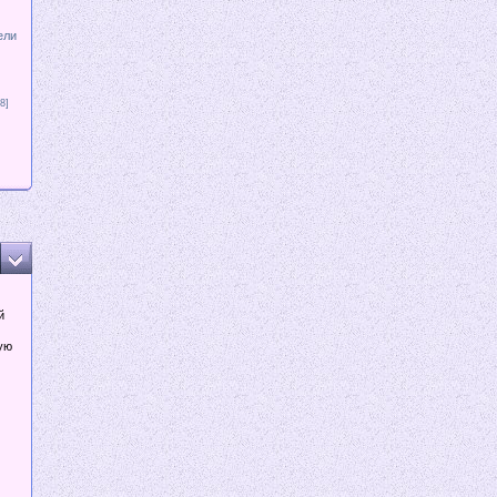
ели
8]
й
ую