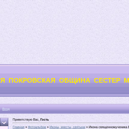
Я ПОКРОВСКАЯ ОБЩИНА СЕСТЕР 
Вход
Приветствую Вас,
Гость
Главная
»
Фотоальбом
»
Иконы, кресты, святыни
» Икона священномученика 