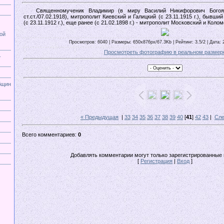
Священномученик Владимир (в миру Василий Никифорович Богоявле
ст.ст./07.02.1918), митрополит Киевский и Галицкий (с 23.11.1915 г.), бывш
(с 23.11.1912 г.), еще ранее (с 21.02.1898 г.) - митрополит Московский и Коло
ой
Просмотров: 6040 | Размеры: 650x876px/67.3Kb | Рейтинг: 3.5/2 | Дата: 
Просмотреть фотографию в реальном размер
-
бщин
« Предыдущая
|
33
34
35
36
37
38
39
40
[
41
]
42
43
|
Сл
Всего комментариев:
0
Добавлять комментарии могут только зарегистрированные 
[
Регистрация
|
Вход
]