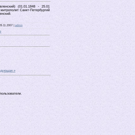
нский) (01.01.1848 - 25.01
ий митрополит Санкт-Петербургий
менский.
26.11.2007 |
admin
е
едующая »
пользователи.