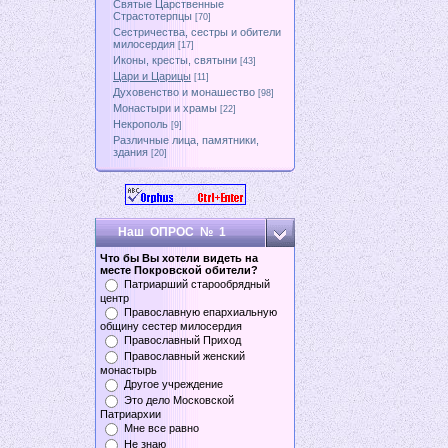
Святые Царственные
Страстотерпцы
[70]
Сестричества, сестры и обители
милосердия
[17]
Иконы, кресты, святыни
[43]
Цари и Царицы
[11]
Духовенство и монашество
[98]
Монастыри и храмы
[22]
Некрополь
[9]
Различные лица, памятники,
здания
[20]
Наш ОПРОС № 1
Что бы Вы хотели видеть на
месте Покровской обители?
Патриарший старообрядный
центр
Православную епархиальную
общину сестер милосердия
Православный Приход
Православный женский
монастырь
Другое учреждение
Это дело Московской
Патриархии
Мне все равно
Не знаю