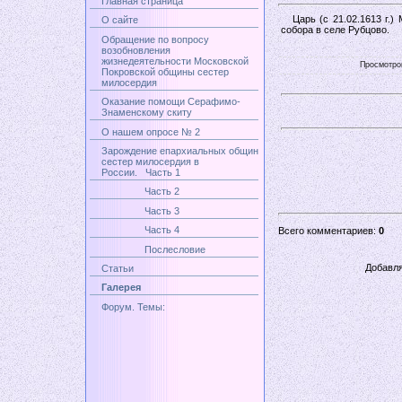
Главная страница
Царь (с 21.02.1613 г.) 
О сайте
собора в селе Рубцово.
Обращение по вопросу
возобновления
жизнедеятельности Московской
Просмотров
Покровской общины сестер
милосердия
Оказание помощи Серафимо-
Знаменскому скиту
О нашем опросе № 2
Зарождение епархиальных общин
сестер милосердия в
России. Часть 1
Часть 2
Часть 3
Часть 4
Всего комментариев:
0
Послесловие
Добавля
Статьи
Галерея
Форум. Темы: