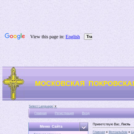
МОСКОВСКАЯ ПОКРОВСКА
Select Language
▼
Главная
Регистрация
Вход
Приветствую Вас,
Гость
Меню Сайта
Главная
»
Фотоальбом
»
Ц