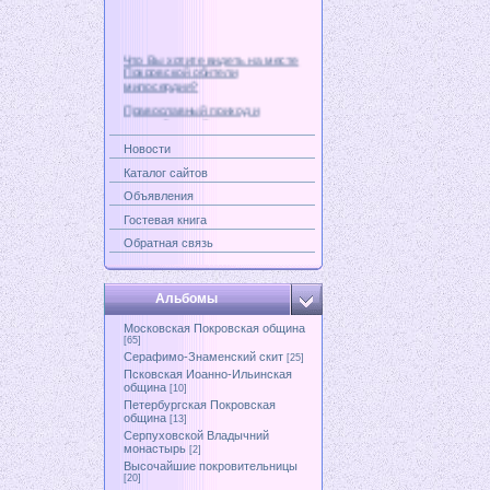
Что Вы хотите видеть на месте
Покровской обители
милосердия?
Православный приход и
старообрядный центр
Современный взгляд на
Новости
старообрядчество
Каталог сайтов
Возвращать ли Бакунинской
улице ее прежнее название -
Объявления
Покровская?
Гостевая книга
Обратная связь
Альбомы
Московская Покровская община
[65]
Серафимо-Знаменский скит
[25]
Псковская Иоанно-Ильинская
община
[10]
Петербургская Покровская
община
[13]
Серпуховской Владычний
монастырь
[2]
Высочайшие покровительницы
[20]